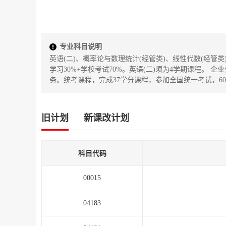
专业科目说明
英语(二)、概率论与数理统计(经管类)、线性代数(经
学习30%+学校考试70%。英语(二)须为4学期课程。 
务。统考课程，完成37学分课程，参加全国统一考试，6
旧计划
新课改计划
科目代码
00015
04183