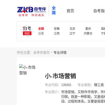
全
首页
自考指
国
全国
安徽
北京
重庆
福
江苏
江西
辽宁
内蒙古
宁
>
所在位置：
自考伴首页
专业详情
小-市场营销
专业代码：
120202.
专业类别：
理工类
专业简介：
市场营销，又称作市场学、市
归宿。既是一种职能，又是组
动、过程和体系。主要是指营