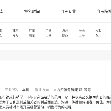
南
报名时间
自考专业
自考院
建
甘肃
广东
广西
贵州
海南
河北
夏
青海
山东
山西
陕西
上海
四川
专业层次：
本科
就业方向：
人力资源专员/助理, 等等
场行销或行销学，市场是商品经济的范畴，是一种以商品交换为内容的经
织为了自身及利益相关者的利益而创造、沟通、传播和传递客户价值，为
销人员针对市场开展经营活动、销售行为的过程