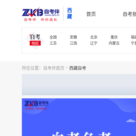
西
首页
自考
藏
全国
安徽
北京
重庆
福
江苏
江西
辽宁
内蒙古
宁
>
所在位置：
自考伴首页
西藏自考