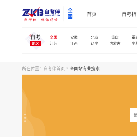
全
首页
自考指
国
全国
安徽
北京
重庆
福
江苏
江西
辽宁
内蒙古
宁
>
所在位置：
自考伴首页
全国站专业搜索