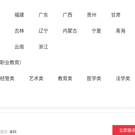
福建
广东
广西
贵州
甘肃
吉林
辽宁
内蒙古
宁夏
青海
云南
浙江
职业教育）
经管类
艺术类
教育类
医学类
法学类
立即报
层次:
本科