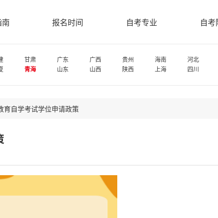
指南
报名时间
自考专业
自考
建
甘肃
广东
广西
贵州
海南
河北
夏
青海
山东
山西
陕西
上海
四川
教育自学考试学位申请政策
策