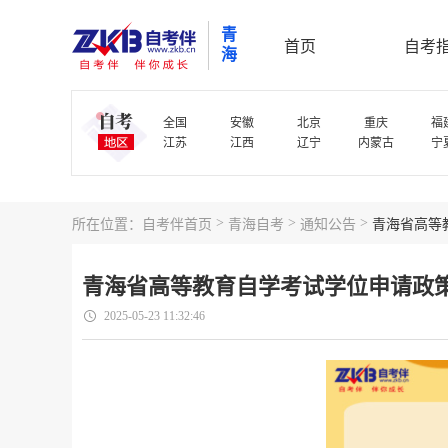
青
首页
自考
海
全国
安徽
北京
重庆
福
江苏
江西
辽宁
内蒙古
宁
>
>
>
所在位置：
自考伴首页
青海自考
通知公告
青海省高等
青海省高等教育自学考试学位申请政
2025-05-23 11:32:46