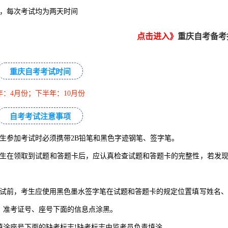
，每次考试均为两天时间
点击进入》
重庆自考备考
重庆自考考试时间
年：4月份；下半年：10月份
自考考试注意事项
考生参加考试时必须携带2B铅笔和黑色字迹钢笔、签字笔。
考生在领取到试题和答题卡后，应认真检查试题和答题卡的完整性，若发
考试前，考生应使用黑色墨水签字笔在试题和答题卡的规定位置填写姓名、
、准考证号、座号下面的信息点涂黑。
填涂座号下面的缺考标志!缺考标志由监考员负责填涂。