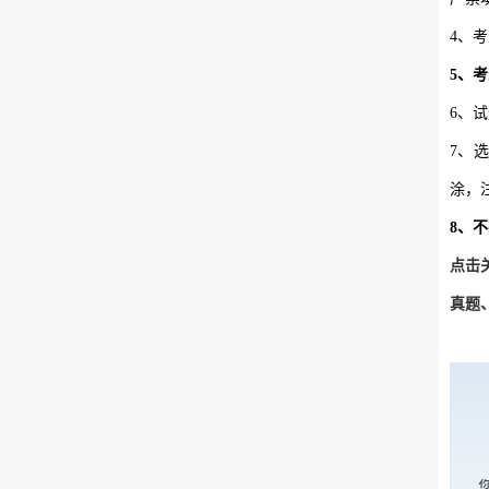
4、
5、
6、
7、
涂，
8、
点击
真题