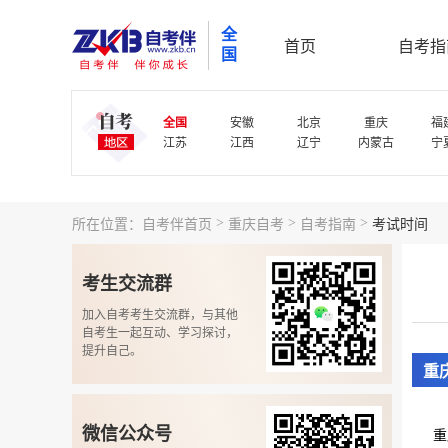
全
首页
自考指
国
全国
安徽
北京
重庆
福
江苏
江西
辽宁
内蒙古
宁
>
>
>
所在位置：
自考伴首页
重庆自考
自考指南
考试时间
考生交流群
加入自考考生交流群，与其他
自考生一起互动、学习探讨，
提升自己。
重
微信公众号
重