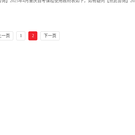
询】2025年4月重庆自考课程使用教材表如下，如有疑问【点此咨询】202
上一页
1
2
下一页