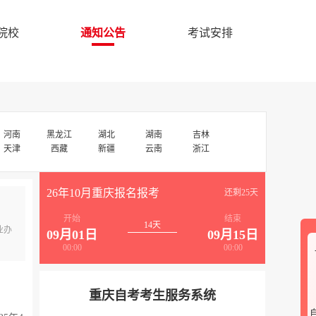
院校
通知公告
考试安排
河南
黑龙江
湖北
湖南
吉林
天津
西藏
新疆
云南
浙江
26年10月重庆报名报考
还剩25天
开始
结束
14天
业办
09月01日
09月15日
00:00
00:00
重庆自考考生服务系统