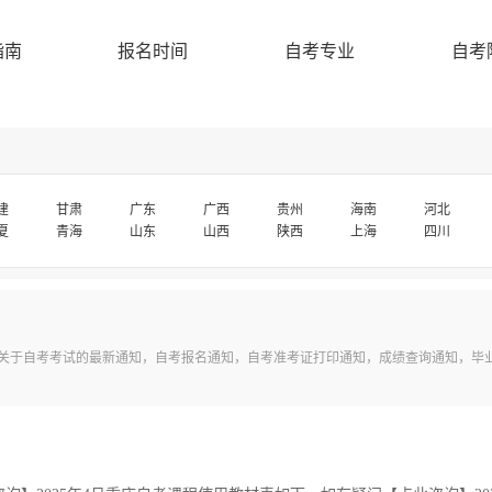
指南
报名时间
自考专业
自考
建
甘肃
广东
广西
贵州
海南
河北
夏
青海
山东
山西
陕西
上海
四川
关于自考考试的最新通知，自考报名通知，自考准考证打印通知，成绩查询通知，毕